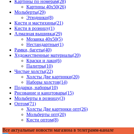
Картины по номерам
(28)
Картины 40x50
(26)
Мольберты
(29)
Этюдники
(8)
Кисти и мастихины
(21)
Кисти в розницу
(1)
Алмазная вышивка
(29)
Мозаика 40x50
(5)
Нестандартные
(1)
Рамки, багеты
(40)
Художественные материалы
(20)
Краски и лаки
(6)
Палитры
(10)
Чистые холсты
(22)
Холсты Две картинки
(20)
Наборы холстов
(14)
Подарки, наборы
(10)
Рисование и канцтовары
(15)
Мольберты в розницу
(3)
Оптом
(71)
Холсты Две картинки опт
(26)
Мольберты опт
(20)
Кисти оптом
(8)
Все актуальные новости магазина в телеграмм-канале