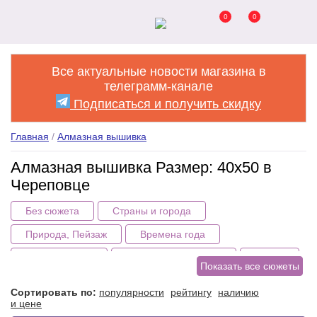
0
0
Все актуальные новости магазина в
телеграмм-канале
Подписаться и получить скидку
Главная
/
Алмазная вышивка
Алмазная вышивка Размер: 40x50 в
Череповце
Без сюжета
Страны и города
Природа, Пейзаж
Времена года
Цветы, Букеты
Здания, сооружения
Птицы
Показать все сюжеты
Животные
Еда, натюрморт
Техника, Авто
Сортировать по:
популярности
рейтингу
наличию
и цене
Мультяшные, Детские
Люди
Пары, любовь