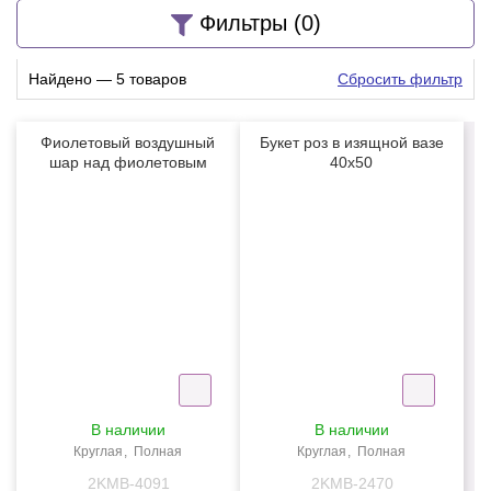
Бабочки и насекомые
Иконы, Религия
Фильтры
(0)
Праздники, События
Стиль рисования
Найдено — 5 товаров
Сбросить фильтр
Фэнтези
Известные художники
Другие
Фильмы, комиксы
Фиолетовый воздушный
Букет роз в изящной вазе
шар над фиолетовым
40x50
лавандовым полем 40x50
NEW
NEW
В наличии
В наличии
Круглая
Полная
Круглая
Полная
2KMB-4091
2KMB-2470