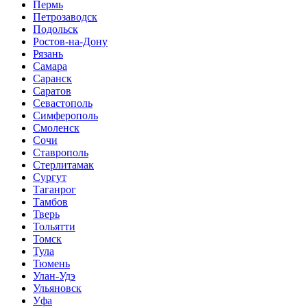
Пермь
Петрозаводск
Подольск
Ростов-на-Дону
Рязань
Самара
Саранск
Саратов
Севастополь
Симферополь
Смоленск
Сочи
Ставрополь
Стерлитамак
Сургут
Таганрог
Тамбов
Тверь
Тольятти
Томск
Тула
Тюмень
Улан-Удэ
Ульяновск
Уфа