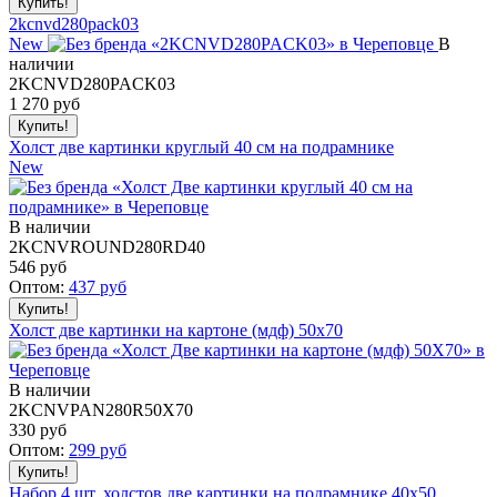
2kcnvd280pack03
New
В
наличии
2KCNVD280PACK03
1 270
руб
Холст две картинки круглый 40 см на подрамнике
New
В наличии
2KCNVROUND280RD40
546
руб
Оптом:
437
руб
Холст две картинки на картоне (мдф) 50x70
В наличии
2KCNVPAN280R50X70
330
руб
Оптом:
299
руб
Набор 4 шт. холстов две картинки на подрамнике 40x50