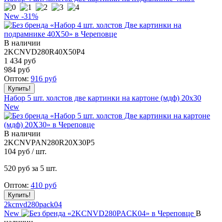
New
-31%
В наличии
2KCNVD280R40X50P4
1 434 руб
984
руб
Оптом:
916
руб
Набор 5 шт. холстов две картинки на картоне (мдф) 20x30
New
В наличии
2KCNVPAN280R20X30P5
104
руб / шт.
520
руб за 5 шт.
Оптом:
410
руб
2kcnvd280pack04
New
В