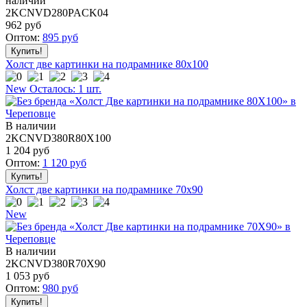
наличии
2KCNVD280PACK04
962
руб
Оптом:
895
руб
Холст две картинки на подрамнике 80x100
New
Осталось: 1 шт.
В наличии
2KCNVD380R80X100
1 204
руб
Оптом:
1 120
руб
Холст две картинки на подрамнике 70x90
New
В наличии
2KCNVD380R70X90
1 053
руб
Оптом:
980
руб