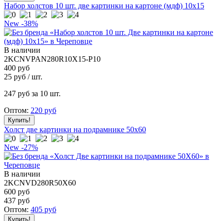
Набор холстов 10 шт. две картинки на картоне (мдф) 10x15
New
-38%
В наличии
2KCNVPAN280R10X15-P10
400 руб
25
руб / шт.
247
руб за 10 шт.
Оптом:
220
руб
Холст две картинки на подрамнике 50x60
New
-27%
В наличии
2KCNVD280R50X60
600 руб
437
руб
Оптом:
405
руб