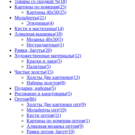
Товары со скидкой %
(18)
Картины по номерам
(25)
Картины 40x50
(25)
Мольберты
(21)
Этюдники
(4)
Кисти и мастихины
(14)
Алмазная вышивка
(18)
Мозаика 40x50
(5)
Нестандартные
(1)
Рамки, багеты
(20)
Художественные материалы
(12)
Краски и лаки
(5)
Палитры
(5)
Чистые холсты
(15)
Холсты Две картинки
(13)
Наборы холстов
(8)
Подарки, наборы
(5)
Рисование и канцтовары
(5)
Оптом
(86)
Холсты Две картинки опт
(9)
Мольберты опт
(19)
Кисти оптом
(11)
Картины по номерам оптом
(1)
Алмазная мозаика оптом
(9)
Рамки оптом, багет
(19)