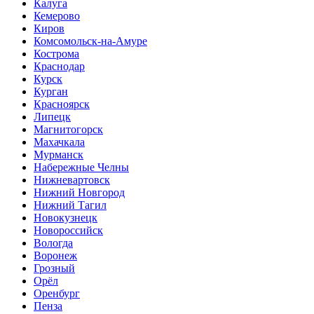
Калуга
Кемерово
Киров
Комсомольск-на-Амуре
Кострома
Краснодар
Курск
Курган
Красноярск
Липецк
Магнитогорск
Махачкала
Мурманск
Набережные Челны
Нижневартовск
Нижний Новгород
Нижний Тагил
Новокузнецк
Новороссийск
Вологда
Воронеж
Грозный
Орёл
Оренбург
Пенза