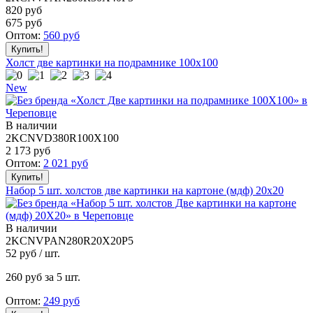
820 руб
675
руб
Оптом:
560
руб
Холст две картинки на подрамнике 100x100
New
В наличии
2KCNVD380R100X100
2 173
руб
Оптом:
2 021
руб
Набор 5 шт. холстов две картинки на картоне (мдф) 20x20
В наличии
2KCNVPAN280R20X20P5
52
руб / шт.
260
руб за 5 шт.
Оптом:
249
руб