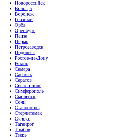
Новороссийск
Вологда
Воронеж
Грозный
Орёл
Оренбург
Пенза
Пермь
Петрозаводск
Подольск
Ростов-на-Дону
Рязань
Самара
Саранск
Саратов
Севастополь
Симферополь
Смоленск
Сочи
Ставрополь
Стерлитамак
Сургут
Таганрог
Тамбов
Тверь