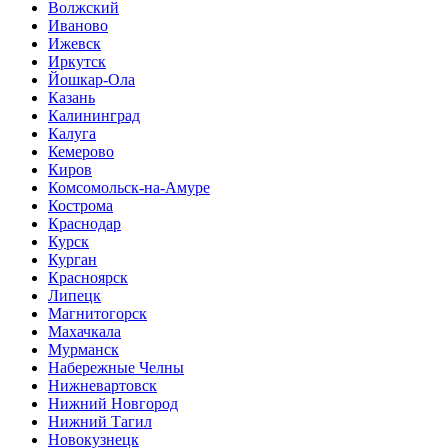
Волжский
Иваново
Ижевск
Иркутск
Йошкар-Ола
Казань
Калининград
Калуга
Кемерово
Киров
Комсомольск-на-Амуре
Кострома
Краснодар
Курск
Курган
Красноярск
Липецк
Магнитогорск
Махачкала
Мурманск
Набережные Челны
Нижневартовск
Нижний Новгород
Нижний Тагил
Новокузнецк