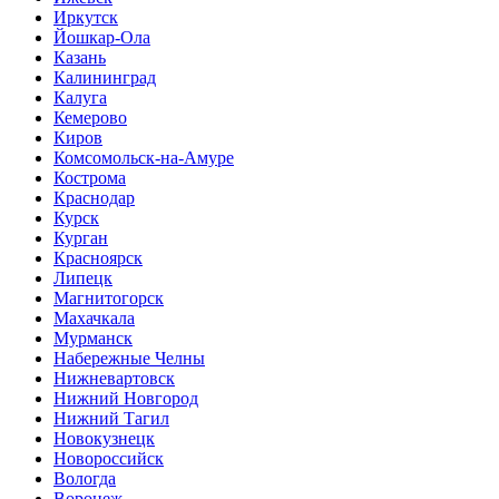
Иркутск
Йошкар-Ола
Казань
Калининград
Калуга
Кемерово
Киров
Комсомольск-на-Амуре
Кострома
Краснодар
Курск
Курган
Красноярск
Липецк
Магнитогорск
Махачкала
Мурманск
Набережные Челны
Нижневартовск
Нижний Новгород
Нижний Тагил
Новокузнецк
Новороссийск
Вологда
Воронеж