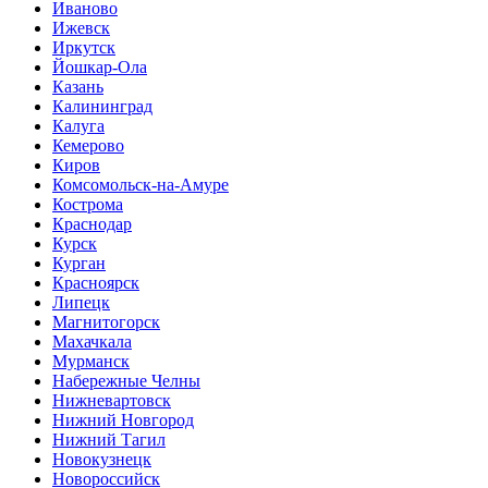
Иваново
Ижевск
Иркутск
Йошкар-Ола
Казань
Калининград
Калуга
Кемерово
Киров
Комсомольск-на-Амуре
Кострома
Краснодар
Курск
Курган
Красноярск
Липецк
Магнитогорск
Махачкала
Мурманск
Набережные Челны
Нижневартовск
Нижний Новгород
Нижний Тагил
Новокузнецк
Новороссийск