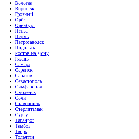
Вологда
Воронеж
Грозный
Орёл
Оренбург
Пенза
Пермь
Петрозаводск
Подольск
Ростов-на-Дону
Рязань
Самара
Саранск
Саратов
Севастополь
Симферополь
Смоленск
Сочи
Ставрополь
Стерлитамак
Сургут
Таганрог
Тамбов
Тверь
Тольятти