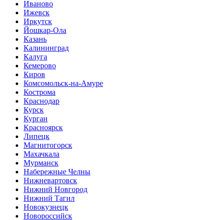
Иваново
Ижевск
Иркутск
Йошкар-Ола
Казань
Калининград
Калуга
Кемерово
Киров
Комсомольск-на-Амуре
Кострома
Краснодар
Курск
Курган
Красноярск
Липецк
Магнитогорск
Махачкала
Мурманск
Набережные Челны
Нижневартовск
Нижний Новгород
Нижний Тагил
Новокузнецк
Новороссийск