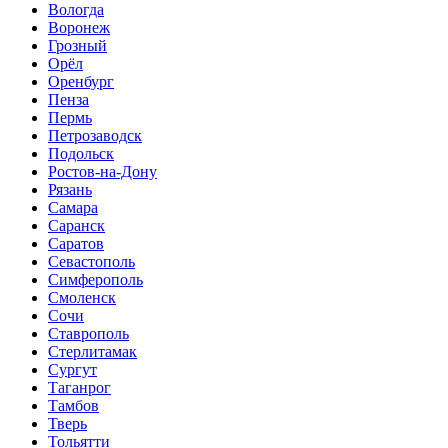
Вологда
Воронеж
Грозный
Орёл
Оренбург
Пенза
Пермь
Петрозаводск
Подольск
Ростов-на-Дону
Рязань
Самара
Саранск
Саратов
Севастополь
Симферополь
Смоленск
Сочи
Ставрополь
Стерлитамак
Сургут
Таганрог
Тамбов
Тверь
Тольятти