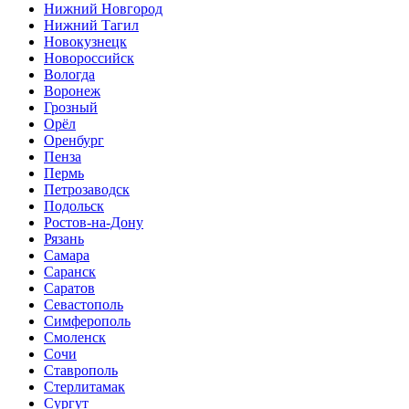
Нижний Новгород
Нижний Тагил
Новокузнецк
Новороссийск
Вологда
Воронеж
Грозный
Орёл
Оренбург
Пенза
Пермь
Петрозаводск
Подольск
Ростов-на-Дону
Рязань
Самара
Саранск
Саратов
Севастополь
Симферополь
Смоленск
Сочи
Ставрополь
Стерлитамак
Сургут