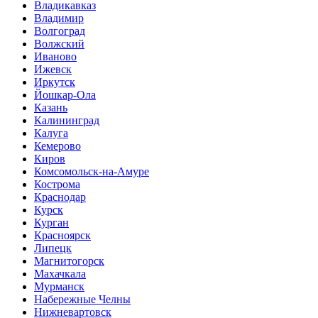
Владикавказ
Владимир
Волгоград
Волжский
Иваново
Ижевск
Иркутск
Йошкар-Ола
Казань
Калининград
Калуга
Кемерово
Киров
Комсомольск-на-Амуре
Кострома
Краснодар
Курск
Курган
Красноярск
Липецк
Магнитогорск
Махачкала
Мурманск
Набережные Челны
Нижневартовск