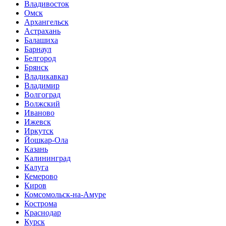
Владивосток
Омск
Архангельск
Астрахань
Балашиха
Барнаул
Белгород
Брянск
Владикавказ
Владимир
Волгоград
Волжский
Иваново
Ижевск
Иркутск
Йошкар-Ола
Казань
Калининград
Калуга
Кемерово
Киров
Комсомольск-на-Амуре
Кострома
Краснодар
Курск