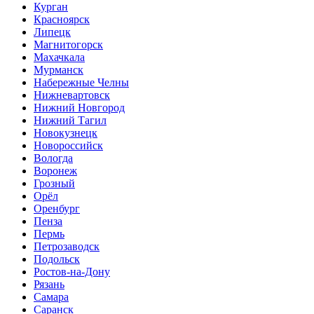
Курган
Красноярск
Липецк
Магнитогорск
Махачкала
Мурманск
Набережные Челны
Нижневартовск
Нижний Новгород
Нижний Тагил
Новокузнецк
Новороссийск
Вологда
Воронеж
Грозный
Орёл
Оренбург
Пенза
Пермь
Петрозаводск
Подольск
Ростов-на-Дону
Рязань
Самара
Саранск