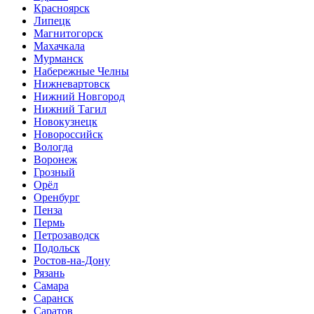
Красноярск
Липецк
Магнитогорск
Махачкала
Мурманск
Набережные Челны
Нижневартовск
Нижний Новгород
Нижний Тагил
Новокузнецк
Новороссийск
Вологда
Воронеж
Грозный
Орёл
Оренбург
Пенза
Пермь
Петрозаводск
Подольск
Ростов-на-Дону
Рязань
Самара
Саранск
Саратов