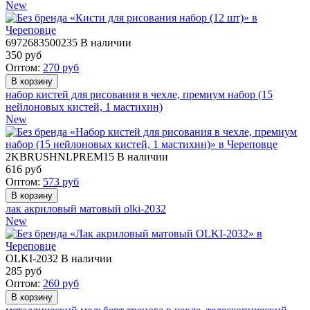
New
6972683500235
В наличии
350
руб
Оптом:
270
руб
набор кистей для рисования в чехле, премиум набор (15
нейлоновых кистей, 1 мастихин)
New
2KBRUSHNLPREM15
В наличии
616
руб
Оптом:
573
руб
лак акриловый матовый olki-2032
New
OLKI-2032
В наличии
285
руб
Оптом:
260
руб