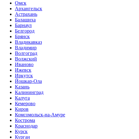
Омск
Архангельск
Астрахань
Балашиха
Барнаул
Белгород
Брянск
Владикавказ
Владимир
Волгоград
Волжский
Иваново
Ижевск
Иркутск
Йошкар-Ола
Казань
Калининград
Калуга
Кемерово
Киров
Комсомольск-на-Амуре
Кострома
Краснодар
Курск
Курган