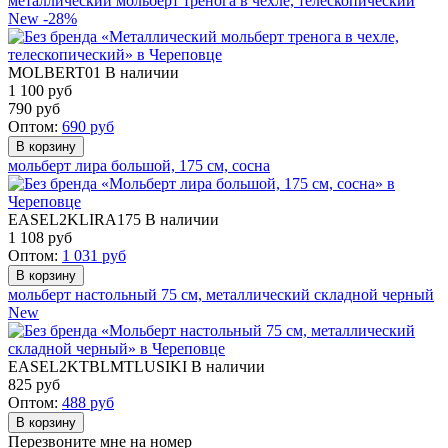
металлический мольберт тренога в чехле, телескопический
New
-28%
MOLBERT01
В наличии
1 100 руб
790
руб
Оптом:
690
руб
мольберт лира большой, 175 см, сосна
EASEL2KLIRA175
В наличии
1 108
руб
Оптом:
1 031
руб
мольберт настольный 75 см, металлический складной черный
New
EASEL2KTBLMTLUSIKI
В наличии
825
руб
Оптом:
488
руб
Перезвоните мне на номер