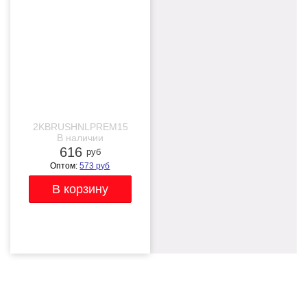
NEW
нейлоновых кистей, 1
мастихин)
2KBRUSHNLPREM15
В наличии
616
руб
Оптом:
573
руб