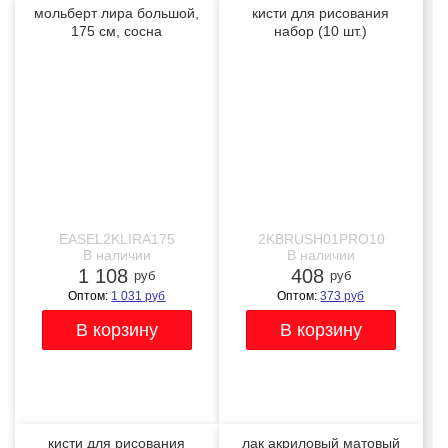
мольберт лира большой,
кисти для рисования
175 см, сосна
набор (10 шт.)
профессиональные
NEW
бежевые
EASEL2KLIRA175
2KBRUSH01PRO10
В наличии
В наличии
1 108
408
руб
руб
Оптом:
1 031
руб
Оптом:
373
руб
кисти для рисования
лак акриловый матовый