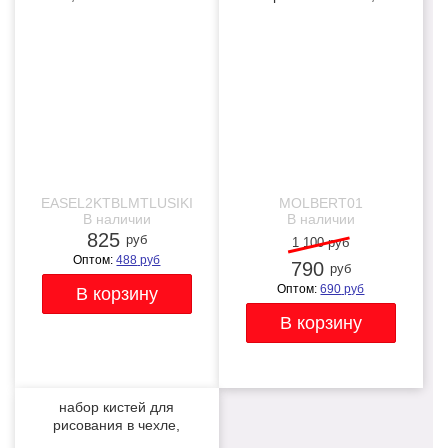
складной черный
телескопический
NEW
-28%
NEW
EASEL2KTBLMTLUSIKI
MOLBERT01
В наличии
В наличии
825
руб
1 100 руб
Оптом:
488
руб
790
руб
Оптом:
690
руб
набор кистей для
рисования в чехле,
премиум набор (15