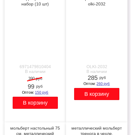
набор (10 шт)
olki-2032
-75%
NEW
NEW
6971479810404
OLKI-2032
В наличии
В наличии
285
руб
390 руб
Оптом:
260
руб
99
руб
Оптом:
150
руб
мольберт настольный 75
металлический мольберт
см, металлический
тренога в чехле,