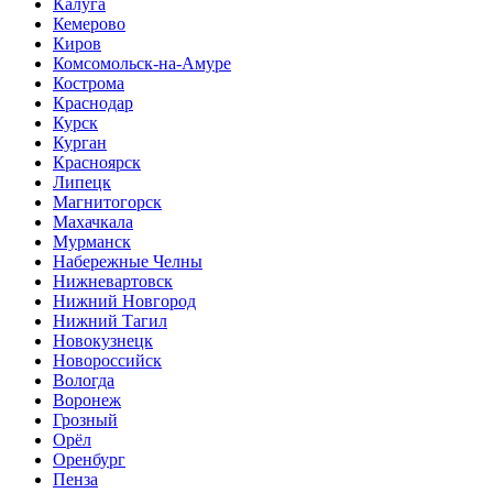
Калуга
Кемерово
Киров
Комсомольск-на-Амуре
Кострома
Краснодар
Курск
Курган
Красноярск
Липецк
Магнитогорск
Махачкала
Мурманск
Набережные Челны
Нижневартовск
Нижний Новгород
Нижний Тагил
Новокузнецк
Новороссийск
Вологда
Воронеж
Грозный
Орёл
Оренбург
Пенза