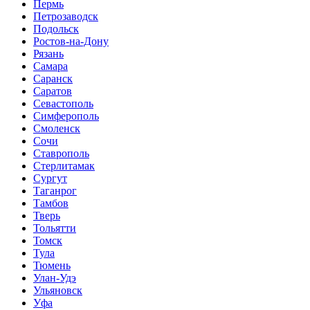
Пермь
Петрозаводск
Подольск
Ростов-на-Дону
Рязань
Самара
Саранск
Саратов
Севастополь
Симферополь
Смоленск
Сочи
Ставрополь
Стерлитамак
Сургут
Таганрог
Тамбов
Тверь
Тольятти
Томск
Тула
Тюмень
Улан-Удэ
Ульяновск
Уфа