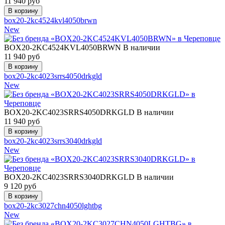
11 940
руб
box20-2kc4524kvl4050brwn
New
BOX20-2KC4524KVL4050BRWN
В наличии
11 940
руб
box20-2kc4023srrs4050drkgld
New
BOX20-2KC4023SRRS4050DRKGLD
В наличии
11 940
руб
box20-2kc4023srrs3040drkgld
New
BOX20-2KC4023SRRS3040DRKGLD
В наличии
9 120
руб
box20-2kc3027chn4050lghtbg
New