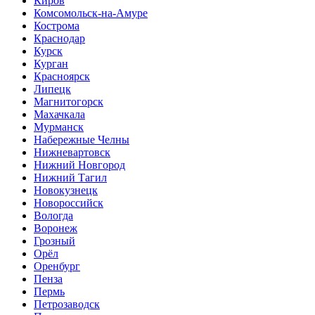
Киров
Комсомольск-на-Амуре
Кострома
Краснодар
Курск
Курган
Красноярск
Липецк
Магнитогорск
Махачкала
Мурманск
Набережные Челны
Нижневартовск
Нижний Новгород
Нижний Тагил
Новокузнецк
Новороссийск
Вологда
Воронеж
Грозный
Орёл
Оренбург
Пенза
Пермь
Петрозаводск