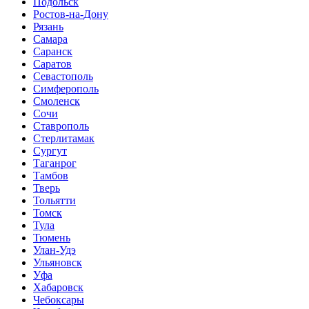
Подольск
Ростов-на-Дону
Рязань
Самара
Саранск
Саратов
Севастополь
Симферополь
Смоленск
Сочи
Ставрополь
Стерлитамак
Сургут
Таганрог
Тамбов
Тверь
Тольятти
Томск
Тула
Тюмень
Улан-Удэ
Ульяновск
Уфа
Хабаровск
Чебоксары